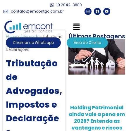
19 2042-3689
contato@emcontgc.com.br
Últimas Postagens
Home
-
Advogado
-
Tributação
Chamar no Whatsapp
Área do Cliente
de Advogados, Impostos e
Declarações
Tributação
de
Advogados,
Impostos e
Holding Patrimonial
ainda vale a pena em
Declaraçõe
2026? Entenda as
vantagens e riscos