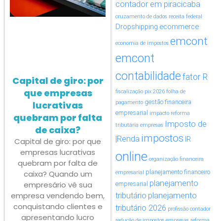
contador em piracicaba
cruzamento de dados receita federal
Dropshipping
ecommerce
emcont
economia de impostos
emcont
contabilidade
fator R
Capital de giro: por
que empresas
fiscalização pix 2026
folha de
gestão financeira
lucrativas
pagamento
empresarial
impacto reforma
quebram por falta
Imposto de
tributária empresas
de caixa?
impostos
|Renda
IR
Capital de giro: por que
empresas lucrativas
online
organização financeira
quebram por falta de
planejamento financeiro
caixa? Quando um
empresarial
planejamento
empresário vê sua
empresarial
empresa vendendo bem,
tributário
planejamento
conquistando clientes e
tributário 2026
profissão contador
apresentando lucro
redução de impostos empresas
reforma