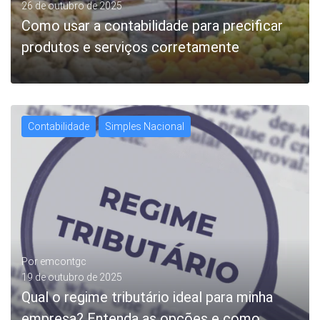
26 de outubro de 2025
Como usar a contabilidade para precificar
produtos e serviços corretamente
Contabilidade
Simples Nacional
LEIA MAIS
Por
emcontgc
19 de outubro de 2025
Qual o regime tributário ideal para minha
empresa? Entenda as opções e como