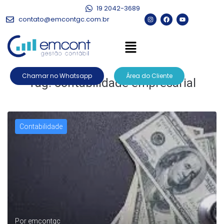
19 2042-3689
contato@emcontgc.com.br
Chamar no Whatsapp
Área do Cliente
Tag:
contabilidade empresarial
Contabilidade
Por
emcontgc