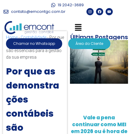
19 2042-3689
contato@emcontgc.com.br
Últimas Postagens
Home
-
Contabilidade
-
Por que
Chamar no Whatsapp
Área do Cliente
as demonstrações contábeis
são essenciais para a gestão
da sua empresa
Por que as
demonstra
ções
contábeis
Vale a pena
continuar como MEI
são
em 2026 ou é hora de