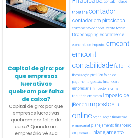
Piracicaba
contabilidade
contador
tributária
contador em piracicaba
cruzamento de dados receita federal
Dropshipping
ecommerce
emcont
economia de impostos
emcont
contabilidade
fator R
Capital de giro: por
que empresas
fiscalização pix 2026
folha de
gestão financeira
lucrativas
pagamento
empresarial
impacto reforma
quebram por falta
Imposto de
tributária empresas
de caixa?
impostos
|Renda
IR
Capital de giro: por que
empresas lucrativas
online
organização financeira
quebram por falta de
planejamento financeiro
caixa? Quando um
empresarial
planejamento
empresário vê sua
empresarial