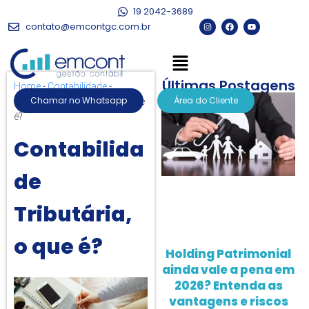
19 2042-3689
contato@emcontgc.com.br
Últimas Postagens
Home
-
Contabilidade
-
Chamar no Whatsapp
Área do Cliente
Contabilidade Tributária, o que
é?
Contabilida
de
Tributária,
o que é?
Holding Patrimonial
ainda vale a pena em
2026? Entenda as
vantagens e riscos