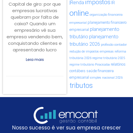
impostos
|Renda
IR
Capital de giro: por que
empresas lucrativas
online
organização financeira
quebram por falta de
planejamento financeiro
caixa? Quando um
empresarial
planejamento
empresário vê sua
empresarial
empresa vendendo bem,
tributário
planejamento
conquistando clientes e
tributário 2026
profissão contador
apresentando lucro
redução de impostos empresas
reforma
tributária 2026
regime tributário 2025
Leia mais
relatórios
regime tributário Piracicaba
contábeis
saúde financeira
empresarial
simples nacional 2026
tributos
Nosso sucesso é ver sua empresa crescer