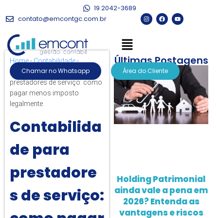
19 2042-3689
contato@emcontgc.com.br
Últimas Postagens
Home
-
Contabilidade
-
Chamar no Whatsapp
Área do Cliente
Contabilidade para
prestadores de serviço: como
pagar menos imposto
legalmente
Contabilida
de para
prestadore
Holding Patrimonial
ainda vale a pena em
s de serviço:
2026? Entenda as
vantagens e riscos