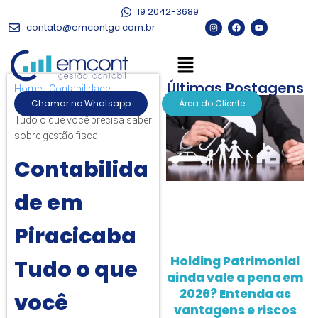
19 2042-3689
contato@emcontgc.com.br
Últimas Postagens
Home
-
Contabilidade
-
Chamar no Whatsapp
Área do Cliente
Contabilidade em Piracicaba
Tudo o que você precisa saber
sobre gestão fiscal
Contabilida
de em
Piracicaba
Holding Patrimonial
Tudo o que
ainda vale a pena em
2026? Entenda as
você
vantagens e riscos