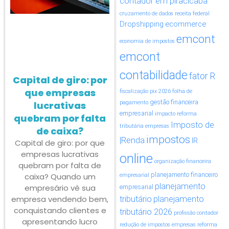
contador em piracicaba
cruzamento de dados receita federal
Dropshipping
ecommerce
emcont
economia de impostos
emcont
contabilidade
fator R
Capital de giro: por
que empresas
fiscalização pix 2026
folha de
gestão financeira
lucrativas
pagamento
empresarial
impacto reforma
quebram por falta
Imposto de
tributária empresas
de caixa?
impostos
|Renda
IR
Capital de giro: por que
empresas lucrativas
online
organização financeira
quebram por falta de
planejamento financeiro
caixa? Quando um
empresarial
planejamento
empresário vê sua
empresarial
empresa vendendo bem,
tributário
planejamento
conquistando clientes e
tributário 2026
profissão contador
apresentando lucro
redução de impostos empresas
reforma