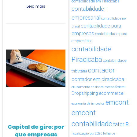
contabilidade em Piracicaba
Leia mais
contabilidade
empresarial
contabilidade no
contabilidade para
Brasil
empresas
contabilidade para
empresários
contabilidade
Piracicaba
contabilidade
contador
tributária
contador em piracicaba
cruzamento de dados receita federal
Dropshipping
ecommerce
emcont
economia de impostos
emcont
contabilidade
fator R
Capital de giro: por
que empresas
fiscalização pix 2026
folha de